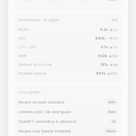
13 mei
27 mei
10 jun
vandaag
Performance · 30 dagen
live
ROAS
4.2x
▲ 0.3
CAC
€410,-
▼ 8%
LTV : CAC
5.1x
▲ 0.4
MRR
€42k
▲ €3k
Verkeer uit AI-zoek
18%
▲ 4pt
Pipeline-waarde
€87k
▲ €12k
Live signalen
WhatsApp bot: 3 reacties
AI
Review verzoek verstuurd
Auto
LinkedIn-post: 1.2k weergaven
Auto
ChatGPT vermeldt je in antwoord
AI