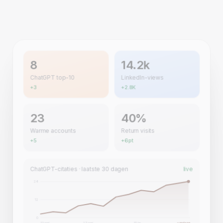
8
14.2k
ChatGPT top-10
LinkedIn-views
+3
+2.8K
23
40%
Warme accounts
Return visits
+5
+6pt
ChatGPT-citaties · laatste 30 dagen
live
24
12
0