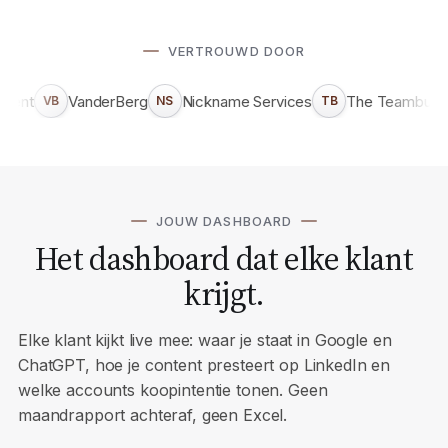
VERTROUWD DOOR
VanderBerg
Nickname Services
The Teambuilders
VB
NS
TB
M
JOUW DASHBOARD
Het dashboard dat elke klant
krijgt.
Elke klant kijkt live mee: waar je staat in Google en
ChatGPT, hoe je content presteert op LinkedIn en
welke accounts koopintentie tonen. Geen
maandrapport achteraf, geen Excel.