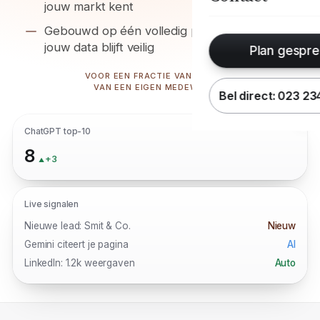
jouw markt kent
Gebouwd op één volledig platform,
jouw data blijft veilig
Plan gespre
VOOR EEN FRACTIE VAN DE PRIJS
VAN EEN EIGEN MEDEWERKER
Bel direct: 023 2
RV
ChatGPT top-10
8
+3
Live signalen
Nieuwe lead: Smit & Co.
Nieuw
Gemini citeert je pagina
AI
LinkedIn: 1.2k weergaven
Auto