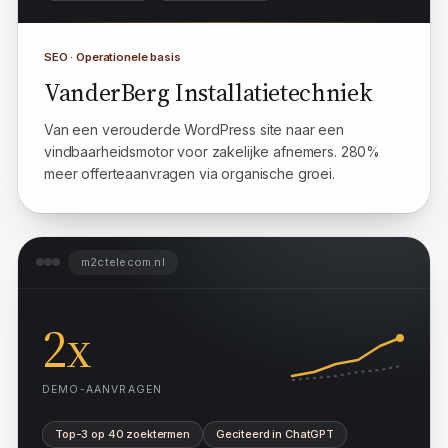
PageSpeed 100
Van WordPress af
SEO · Operationele basis
VanderBerg Installatietechniek
Van een verouderde WordPress site naar een
vindbaarheidsmotor voor zakelijke afnemers. 280%
meer offerteaanvragen via organische groei.
m2ctelecom.nl
2x
DEMO-AANVRAGEN