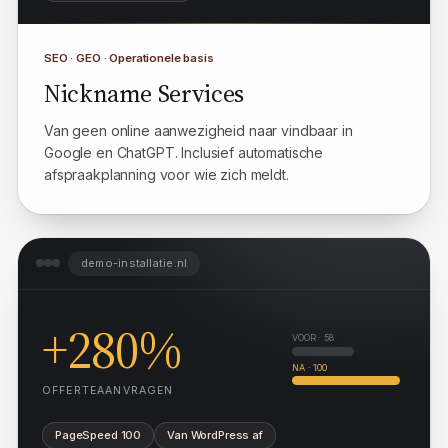
Afspraken automatisch
SEO · GEO · Operationele basis
Nickname Services
Van geen online aanwezigheid naar vindbaar in
Google en ChatGPT. Inclusief automatische
afspraakplanning voor wie zich meldt.
demo-installatie.nl
+280%
VOOR · 58
NA · 100
OFFERTEAANVRAGEN