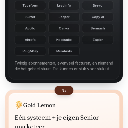
Calendly
WordPress
ActiveCampaign
Typeform
Leadinfo
Brevo
Surfer
Jasper
Copy.ai
Apollo
Canva
Semrush
Ahrefs
Hootsuite
Zapier
Plug&Pay
Membirds
Twintig abonnementen, evenveel facturen, en niemand
die het geheel stuurt. Die kunnen er stuk voor stuk uit.
Na
Gold Lemon
Eén systeem + je eigen Senior