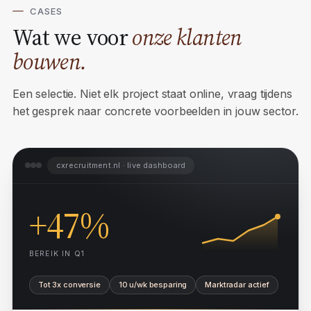
CASES
Wat we voor
onze klanten
bouwen.
Een selectie. Niet elk project staat online, vraag tijdens
het gesprek naar concrete voorbeelden in jouw sector.
cxrecruitment.nl · live dashboard
+47%
BEREIK IN Q1
Tot 3x conversie
10 u/wk besparing
Marktradar actief