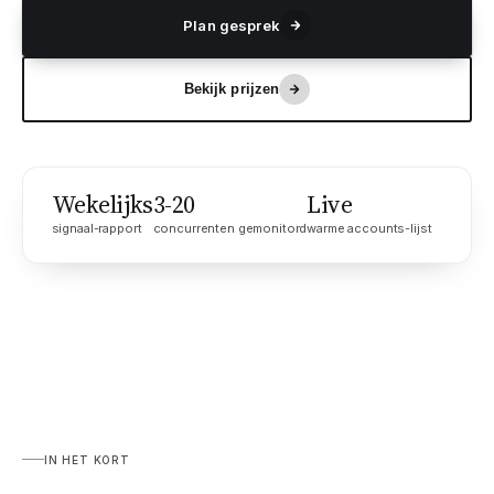
Plan gesprek
Bekijk prijzen
Wekelijks
3-20
Live
signaal-rapport
concurrenten gemonitord
warme accounts-lijst
IN HET KORT